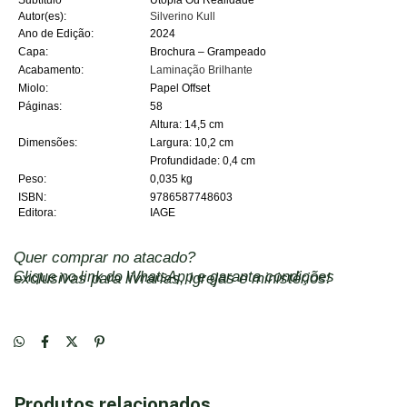
Subtítulo
Utopia Ou Realidade
Autor(es):
Silverino Kull
Ano de Edição:
2024
Capa:
Brochura – Grampeado
Acabamento:
Laminação Brilhante
Miolo:
Papel Offset
Páginas:
58
Altura: 14,5 cm
Dimensões:
Largura: 10,2 cm
Profundidade: 0,4 cm
Peso:
0,035 kg
ISBN:
9786587748603
Editora:
IAGE
Quer comprar no atacado?
Clique no link do WhatsApp
e garanta condições exclusivas para livrarias, igrejas e ministérios!
Produtos relacionados