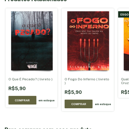
ESGO
O Que É Pecado? ( livreto )
O Fogo Do Inferno ( livreto
Qual
)
Cruz?
R$5,90
R$5,90
R$
COMPRAR
em estoque
COMPRAR
em estoque