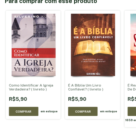
Para comprar com esse produto
Como Identificar A Igreja
É A Bíblia Um Livro
É Re
Verdadeira? ( livreto )
Confiável? ( livreto )
De D
R$5,90
R$5,90
R$
COMPRAR
COMPRAR
em estoque
em estoque
1659
e