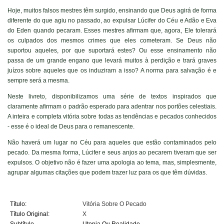
Hoje, muitos falsos mestres têm surgido, ensinando que Deus agirá de forma
diferente do que agiu no passado, ao expulsar Lúcifer do Céu e Adão e Eva
do Eden quando pecaram. Esses mestres afirmam que, agora, Ele tolerará
os culpados dos mesmos crimes que eles cometeram. Se Deus não
suportou aqueles, por que suportará estes? Ou esse ensinamento não
passa de um grande engano que levará muitos à perdição e trará graves
juízos sobre aqueles que os induziram a isso? A norma para salvação é e
sempre será a mesma.
Neste livreto, disponibilizamos uma série de textos inspirados que
claramente afirmam o padrão esperado para adentrar nos portões celestiais.
A inteira e completa vitória sobre todas as tendências e pecados conhecidos
- esse é o ideal de Deus para o remanescente.
Não haverá um lugar no Céu para aqueles que estão contaminados pelo
pecado. Da mesma forma, Lúcifer e seus anjos ao pecarem tiveram que ser
expulsos. O objetivo não é fazer uma apologia ao tema, mas, simplesmente,
agrupar algumas citações que podem trazer luz para os que têm dúvidas.
Título:
Vitória Sobre O Pecado
Título Original:
X