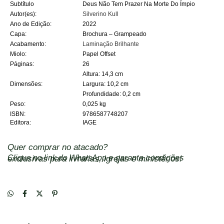
Subtítulo
Deus Não Tem Prazer Na Morte Do Ímpio
Autor(es):
Silverino Kull
Ano de Edição:
2022
Capa:
Brochura – Grampeado
Acabamento:
Laminação Brilhante
Miolo:
Papel Offset
Páginas:
26
Altura: 14,3 cm
Dimensões:
Largura: 10,2 cm
Profundidade: 0,2 cm
Peso:
0,025 kg
ISBN:
9786587748207
Editora:
IAGE
Quer comprar no atacado?
Clique no link do WhatsApp
e garanta condições exclusivas para livrarias, igrejas e ministérios!