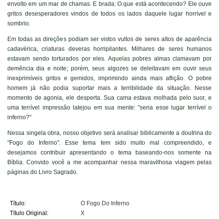
envolto em um mar de chamas. E brada: O que está acontecendo? Ele ouve
gritos desesperadores vindos de todos os lados daquele lugar horrível e
sombrio.
Em todas as direções podiam ser vistos vultos de seres altos de aparência
cadavérica, criaturas deveras horripilantes. Milhares de seres humanos
estavam sendo torturados por eles. Aquelas pobres almas clamavam por
demência dia e noite; porém, seus algozes se deleitavam em ouvir seus
inexprimíveis gritos e gemidos, imprimindo ainda mais aflição. O pobre
homem já não podia suportar mais a terribilidade da situação. Nesse
momento de agonia, ele desperta. Sua cama estava molhada pelo suor, e
uma terrível impressão latejou em sua mente: "seria esse lugar terrível o
inferno?"
Nessa singela obra, nosso objetivo será analisar biblicamente a doutrina do
"Fogo do Inferno". Esse tema tem sido muito mal compreendido, e
desejamos contribuir apresentando o tema baseando-nos somente na
Bíblia. Convido você a me acompanhar nessa maravilhosa viagem pelas
páginas do Livro Sagrado.
Título:
O Fogo Do Inferno
Título Original:
X