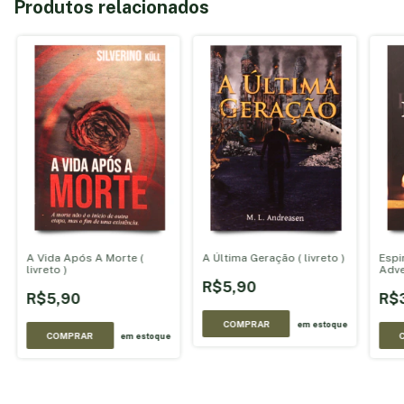
Produtos relacionados
A Vida Após A Morte (
A Última Geração ( livreto )
Espi
livreto )
Adve
R$5,90
R$5,90
R$
COMPRAR
em estoque
COMPRAR
em estoque