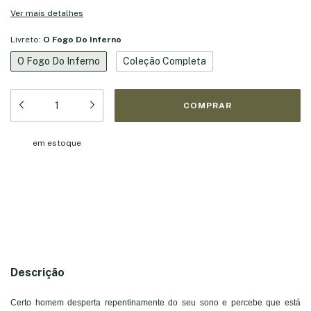
Ver mais detalhes
Livreto:
O Fogo Do Inferno
O Fogo Do Inferno
Coleção Completa
em estoque
Meios de envio
Entregas para o CEP:
ALTERAR CEP
CALCULAR
Descrição
Certo homem desperta repentinamente do seu sono e percebe que está