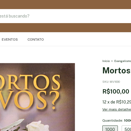
EVENTOS
CONTATO
Início
>
Evangelism
Mortos 
SKU:
MV1000
R$100,00
12
x
de
R$10,2
Ver mais detalh
Quantidade:
100
1000
50