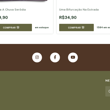
a A Chuva Serôdia
Uma Bifurcação Na Estrada
9,90
R$34,90
em estoque
1584
em es
NE