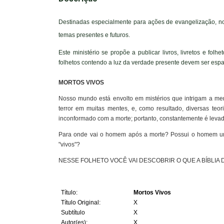
Destinadas especialmente para ações de evangelização, no
temas presentes e futuros.
Este ministério se propõe a publicar livros, livretos e fo
folhetos contendo a luz da verdade presente devem ser espa
MORTOS VIVOS
Nosso mundo está envolto em mistérios que intrigam a ment
terror em muitas mentes, e, como resultado, diversas teor
inconformado com a morte; portanto, constantemente é levado
Para onde vai o homem após a morte? Possui o homem uma
"vivos"?
NESSE FOLHETO VOCÊ VAI DESCOBRIR O QUE A BÍBLIA 
Título:
Mortos Vivos
Título Original:
X
Subtítulo
X
Autor(es):
X