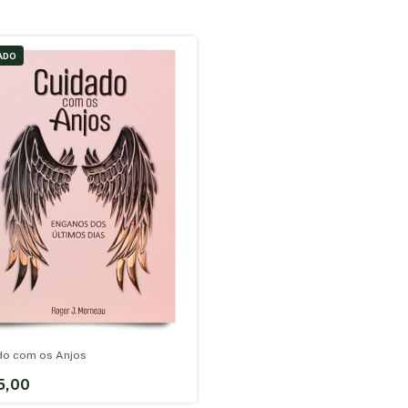
ADO
do com os Anjos
5,00