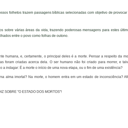
ssos folhetos trazem passagens bíblicas selecionadas com objetivo de provocar
lhetos sobre várias áreas da vida, trazendo poderosas mensagens para estes últi
lhados entre o povo como folhas de outono.
e humana, e, certamente, o principal deles é a morte. Pensar a respeito da mo
ias foram criadas acerca dela. O ser humano não foi criado para morrer, e talv
 a indagar: É a morte o início de uma nova etapa, ou o fim de uma existência?
 alma imortal? Na morte, o homem entra em um estado de inconsciência? Afin
DIZ SOBRE "O ESTADO DOS MORTOS"!