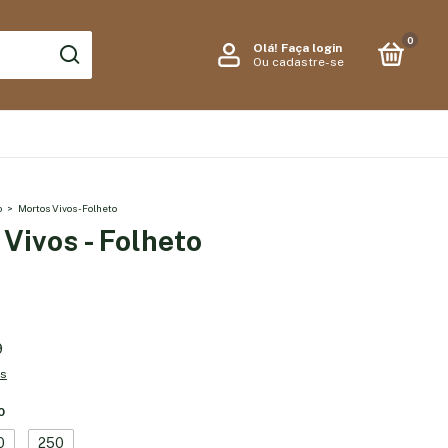
0
Olá!
Faça login
Ou cadastre-se
o
>
Mortos Vivos - Folheto
Vivos - Folheto
9
es
0
0
250