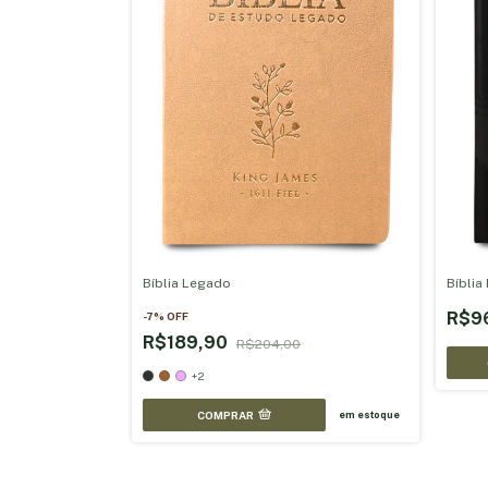
Bíblia Legado
Bíblia
R$9
-
7
%
OFF
R$189,90
R$204,00
+2
COMPRAR
em estoque