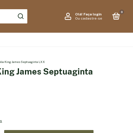
0
Olá!
Faça login
Ou cadastre-se
blia King James Septuaginta LXX
 King James Septuaginta
6
es