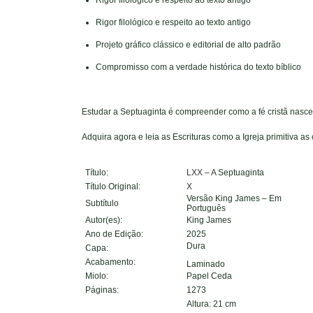
Rigor filológico e respeito ao texto antigo
Rigor filológico e respeito ao texto antigo
Projeto gráfico clássico e editorial de alto padrão
Compromisso com a verdade histórica do texto bíblico
Estudar a Septuaginta é compreender como a fé cristã nasceu,
Adquira agora e leia as Escrituras como a Igreja primitiva a
Título:
LXX
– A Septuaginta
Título Original:
X
Versão King James –
Em
Subtítulo
Português
Autor(es):
King James
Ano de Edição:
2025
Dura
Capa:
Acabamento:
Laminado
Miolo:
Papel Ceda
Páginas:
1273
Altura: 21 cm