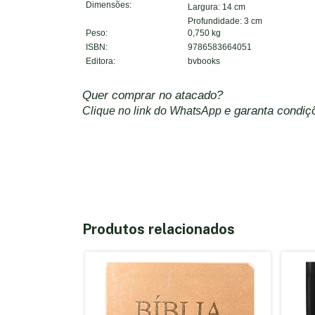
Dimensões:
Largura: 14 cm
Profundidade: 3 cm
Peso:
0,750 kg
ISBN:
9786583664051
Editora:
bvbooks
Quer comprar no atacado?
e garanta condiçõ
Clique no link do WhatsApp
Produtos relacionados