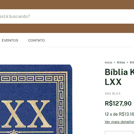
EVENTOS
CONTATO
Início
>
Bíblia
>
Bí
Bíblia
LXX
SKU:
BLXX
R$127,90
12
x
de
R$13,1
Ver mais detalh