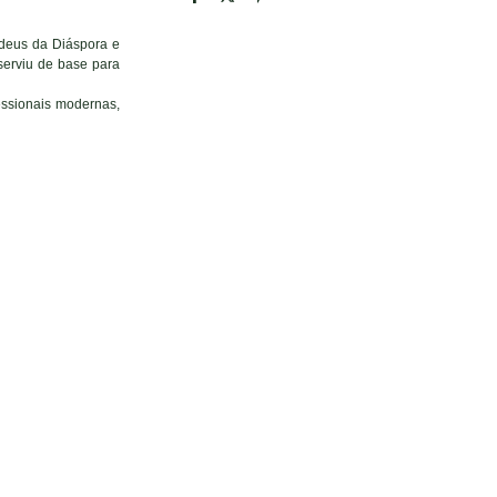
judeus da Diáspora e
serviu de base para
essionais modernas,