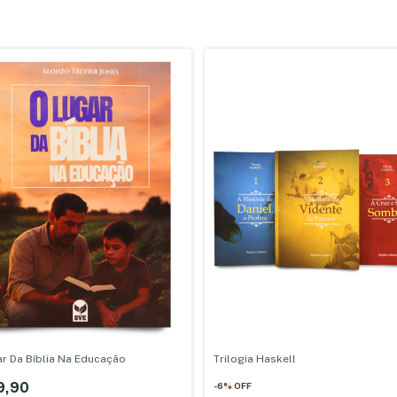
r Da Bíblia Na Educação
Trilogia Haskell
9,90
-
6
%
OFF