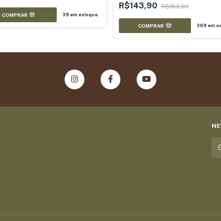
R$143,90
R$153,00
39
em estoque
COMPRAR
369
em es
NE