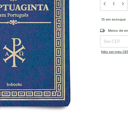
15
em estoque
Entregas para o 
Meios de en
Não sei meu CE