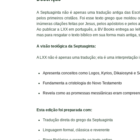
A Septuaginta não é apenas uma tradução antiga das Escritu
pelos primeiros cristãos. Foi esse texto grego que moldou 
inúmeras citações feitas por Jesus, pelos apóstolos e pelos 
Ao publicar a LXX em português, a BV Books entrega ao lei
mas para resgatar o texto bíblico em sua forma mais antiga, s
A visão teológica da Septuaginta:
A LXX não é apenas uma tradução; ela é uma interpretação in
Apresenta conceitos como Logos, Kyrios, Dikaiosyn
ē
e S
Fundamenta a cristologia do Novo Testamento
Revela como as promessas messiânicas eram compreendid
Esta edição foi preparada com:
Tradução direta do grego da Septuaginta
Linguagem formal, clássica e reverente