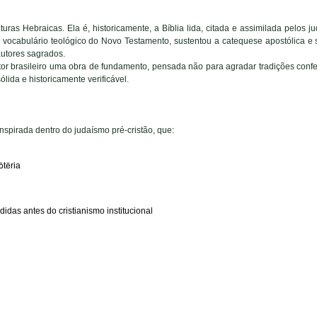
ras Hebraicas. Ela é, historicamente, a Bíblia lida, citada e assimilada pelos 
o vocabulário teológico do Novo Testamento, sustentou a catequese apostólica e 
autores sagrados.
tor brasileiro uma obra de fundamento, pensada não para agradar tradições conf
ólida e historicamente verificável.
spirada dentro do judaísmo pré-cristão, que:
ō
t
ē
ria
as antes do cristianismo institucional