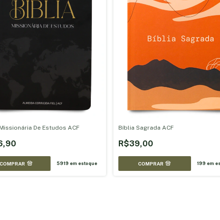
 Missionária De Estudos ACF
Bíblia Sagrada ACF
6,90
R$39,00
COMPRAR
5919
em estoque
199
em es