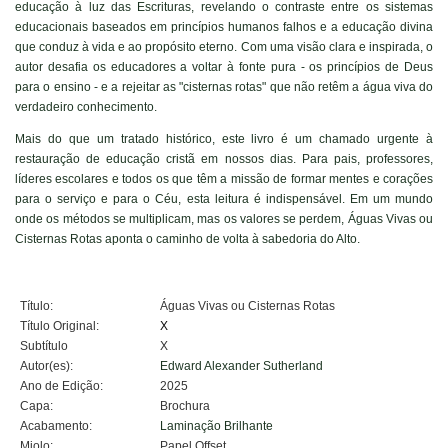
educação à luz das Escrituras, revelando o contraste entre os sistemas
educacionais baseados em princípios humanos falhos e a educação divina
que conduz à vida e ao propósito eterno. Com uma visão clara e inspirada, o
autor desafia os educadores a voltar à fonte pura - os princípios de Deus
para o ensino - e a rejeitar as "cisternas rotas" que não retêm a água viva do
verdadeiro conhecimento.
Mais do que um tratado histórico, este livro é um chamado urgente à
restauração de educação cristã em nossos dias. Para pais, professores,
líderes escolares e todos os que têm a missão de formar mentes e corações
para o serviço e para o Céu, esta leitura é indispensável. Em um mundo
onde os métodos se multiplicam, mas os valores se perdem, Águas Vivas ou
Cisternas Rotas aponta o caminho de volta à sabedoria do Alto.
Título:
Águas Vivas ou Cisternas Rotas
Título Original:
X
Subtítulo
X
Autor(es):
Edward Alexander Sutherland
Ano de Edição:
2025
Capa:
Brochura
Acabamento:
Laminação Brilhante
Miolo:
Papel Offset