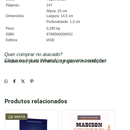
Páginas:
247
Altura: 20 cm
Dimensões:
Largura: 14,5 cm
Profundidade: 1,3 cm
Peso:
0,280 kg
ISBN:
9788560006052
Editora:
IAGE
Quer comprar no atacado?
Clique no link do WhatsApp
e garanta condições exclusivas para livrarias, igrejas e ministérios!
Produtos relacionados
GRÁTIS