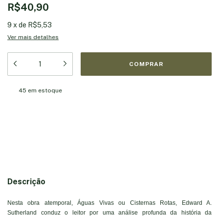
R$40,90
9
x
de
R$5,53
Ver mais detalhes
45
em estoque
Meios de envio
Entregas para o CEP:
ALTERAR CEP
CALCULAR
Descrição
Nesta obra atemporal, Águas Vivas ou Cisternas Rotas, Edward A.
Sutherland conduz o leitor por uma análise profunda da história da