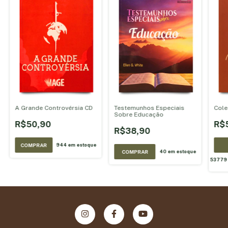
A Grande Controvérsia CD
Testemunhos Especiais
Cole
Sobre Educação
R$50,90
R$
R$38,90
944
em estoque
40
em estoque
53779