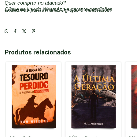
Quer comprar no atacado?
Clique no link do WhatsApp
e garanta condições exclusivas para livrarias, igrejas e ministérios!
Produtos relacionados