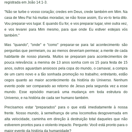
registrada em João 14:1-3.
"Não se turbe o vosso coração; credes em Deus, crede também em Mim. Na
casa de Meu Pai há muitas moradas; se não fosse assim, Eu vo-lo teria dito.
Vou preparar-vos lugar. E quando Eu for, e vos preparar lugar, virei outra vez,
e vos levarei para Mim mesmo, para que onde Eu estiver estejais vós
também."
Mas "quando", "onde" e "como" preparar-se para tal acontecimento são
perguntas que permeiam, ou ao menos deveriam permear, a mente de cada
habitante de nosso planeta. Muitos se preparam para acontecimentos de
pouca relevância: a menina de 13 anos sonha com os 15 para festa de 15
anos, outros aguardam ansiosos pela copa do mundo, o carnaval, a compra
de um carro novo e a tão sonhada promoção no trabalho; entretanto, estão
cegos quanto ao maior acontecimento da história do Universo. Nenhum
evento pode ser comparado ao retorno de Jesus pela segunda vez a esse
mundo. Esse episódio marcará uma mudança em toda estrutura do
Universo, e na história de cada ser humano também.
Precisamos estar "preparados" para o que está imediatamente à nossa
frente. Nosso mundo, à semelhança de uma locomotiva desgovernada em
alta velocidade, caminha em direção à destruição total daqueles que não
estiverem prontos para o violento impacto. Pergunto: Você está pronto para o
maior evento da história da humanidade?