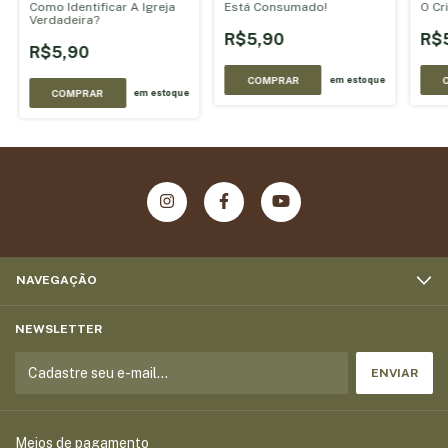
Como Identificar A Igreja
Está Consumado!
O Cr
Verdadeira?
R$5,90
R$
R$5,90
COMPRAR
em estoque
COMPRAR
em estoque
NAVEGAÇÃO
NEWSLETTER
Meios de pagamento