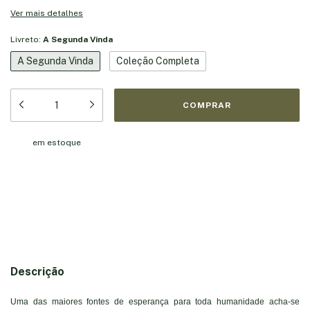
Ver mais detalhes
Livreto:
A Segunda Vinda
A Segunda Vinda
Coleção Completa
em estoque
Meios de envio
Entregas para o CEP:
ALTERAR CEP
CALCULAR
Descrição
Uma das maiores fontes de esperança para toda humanidade acha-se