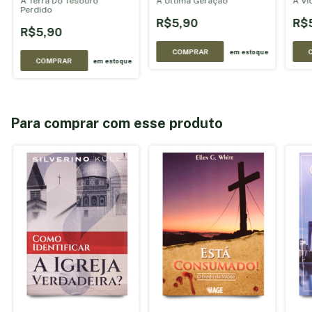
A Terra Do Tesouro
A Última Geração
A Vi
Perdido
R$5,90
R$
R$5,90
COMPRAR
em estoque
COMPRAR
em estoque
Para comprar com esse produto