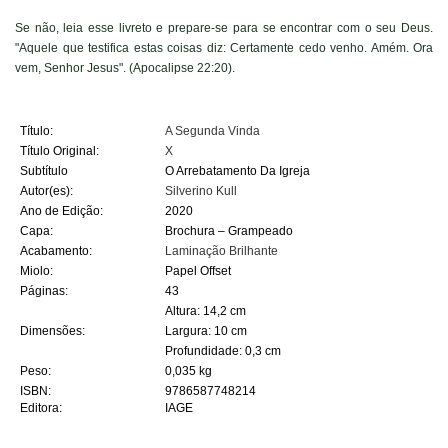
Se não, leia esse livreto e prepare-se para se encontrar com o seu Deus.
"Aquele que testifica estas coisas diz: Certamente cedo venho. Amém. Ora
vem, Senhor Jesus".
(Apocalipse 22:20).
Título:
A Segunda Vinda
Título Original:
X
Subtítulo
O Arrebatamento Da Igreja
Autor(es):
Silverino Kull
Ano de Edição:
2020
Capa:
Brochura – Grampeado
Acabamento:
Laminação Brilhante
Miolo:
Papel Offset
Páginas:
43
Altura: 14,2 cm
Dimensões:
Largura: 10 cm
Profundidade: 0,3 cm
Peso:
0,035 kg
ISBN:
9786587748214
Editora:
IAGE