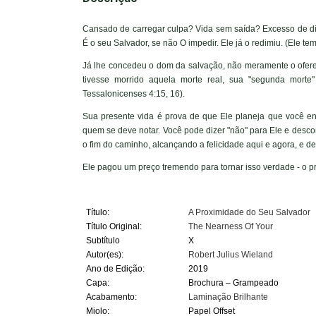
Cansado de carregar culpa? Vida sem saída? Excesso de d
É o seu Salvador, se não O impedir. Ele já o redimiu. (Ele 
Já lhe concedeu o dom da salvação, não meramente o oferec
tivesse morrido aquela morte real, sua "segunda morte
Tessalonicenses 4:15, 16).
Sua presente vida é prova de que Ele planeja que você en
quem se deve notar. Você pode dizer "não" para Ele e descons
o fim do caminho, alcançando a felicidade aqui e agora, e d
Ele pagou um preço tremendo para tornar isso verdade - o 
Título:
A Proximidade do Seu Salvador
Título Original:
The Nearness Of Your
Subtítulo
X
Autor(es):
Robert Julius Wieland
Ano de Edição:
2019
Capa:
Brochura – Grampeado
Acabamento:
Laminação Brilhante
Miolo:
Papel Offset