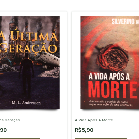
ima Geração
A Vida Após A Morte
,90
R$5,90