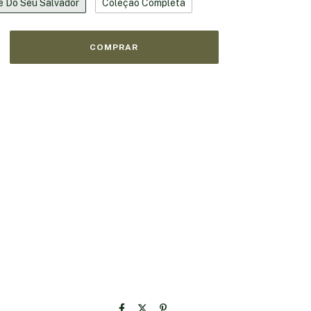
e Do Seu Salvador
Coleção Completa
vio
CEP:
ALTERAR CEP
CALCULAR