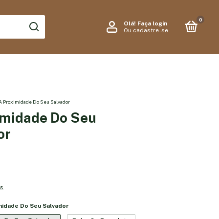
0
Olá!
Faça login
Ou cadastre-se
A Proximidade Do Seu Salvador
imidade Do Seu
or
es
midade Do Seu Salvador