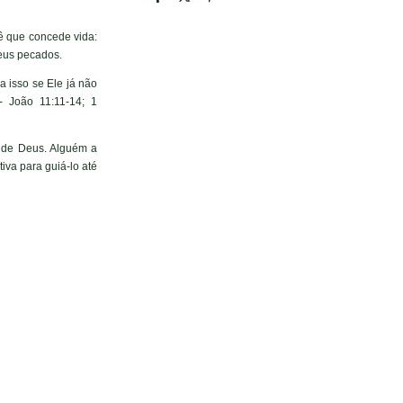
ê que concede vida:
seus pecados.
 isso se Ele já não
- João 11:11-14; 1
o de Deus. Alguém a
iva para guiá-lo até