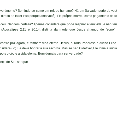
ivertimento? Sentindo-se como um refugo humano? Há um Salvador perto de voc
tem direito de fazer isso porque ama você). Ele próprio morreu como pagamento de 
eu. Não tem certeza? Apenas considere que pode respirar e tem vida, e não teria
" (Apocalipse 2:11 e 20:14, distinta da morte que Jesus chamou de "sono" 
contre paz agora, e também vida eterna. Jesus, o Todo-Poderoso e divino Filh
iderá-Lo; Ele deve honrar a sua escolha. Mas se não O detiver, Ele toma a iniciat
epois o céu e a vida eterna. Bom demais para ser verdade?
preço de Seu sangue.