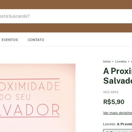
EVENTOS
CONTATO
Início
>
Livretos
>
A Prox
Salvad
SKU:
APSS
R$5,90
Ver mais detalh
Livreto:
A Proxi