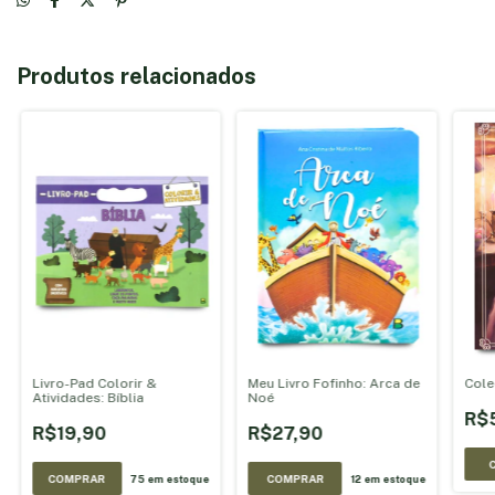
Produtos relacionados
Livro-Pad Colorir &
Meu Livro Fofinho: Arca de
Cole
Atividades: Bíblia
Noé
R$
R$19,90
R$27,90
75
em estoque
12
em estoque