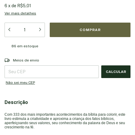
6
x
de
R$5,01
Ver mais detalhes
86
em estoque
Entregas para o CEP:
ALTERAR CEP
Meios de envio
CALCULAR
Não sei meu CEP
Descrição
Com 333 dos mais importantes acontecimentos da bíblia para colorir, este
livro estimula a criatividade e aproxima a criança dos fatos bíblicos,
aperfeiçoando seus valores, seu conhecimento da palavra de Deus e seu
crescimento na fé.