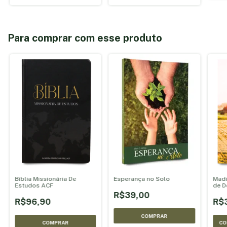
Para comprar com esse produto
Bíblia Missionária De
Esperança no Solo
Madi
Estudos ACF
de D
R$39,00
R$96,90
R$
COMPRAR