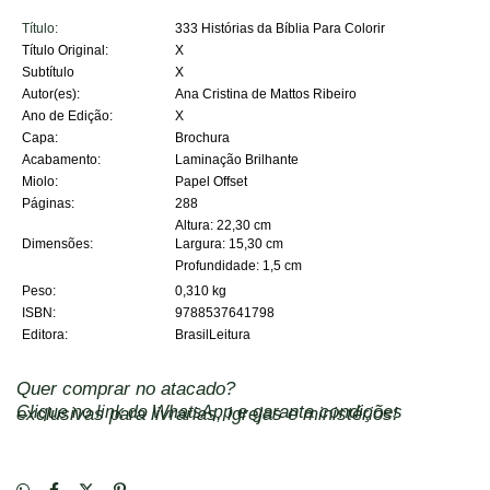
Título:
333 Histórias da Bíblia Para Colorir
Título Original:
X
Subtítulo
X
Autor(es):
Ana Cristina de Mattos Ribeiro
Ano de Edição:
X
Capa:
Brochura
Acabamento:
Laminação Brilhante
Miolo:
Papel Offset
Páginas:
288
Altura: 22,30 cm
Dimensões:
Largura: 15,30 cm
Profundidade: 1,5 cm
Peso:
0,310 kg
ISBN:
9788537641798
Editora:
BrasilLeitura
Quer comprar no atacado?
Clique no link do WhatsApp
e garanta condições exclusivas para livrarias, igrejas e ministérios!